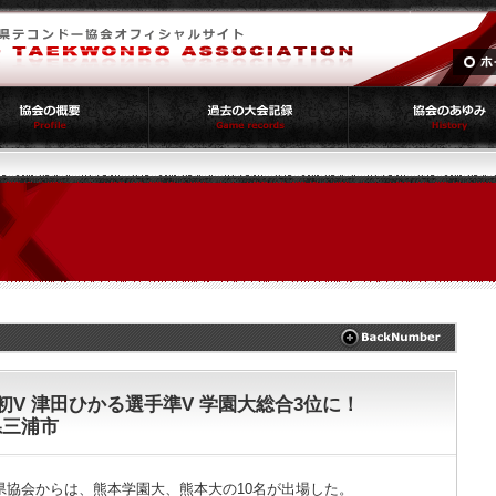
初V 津田ひかる選手準V 学園大総合3位に！
県三浦市
県協会からは、熊本学園大、熊本大の10名が出場した。