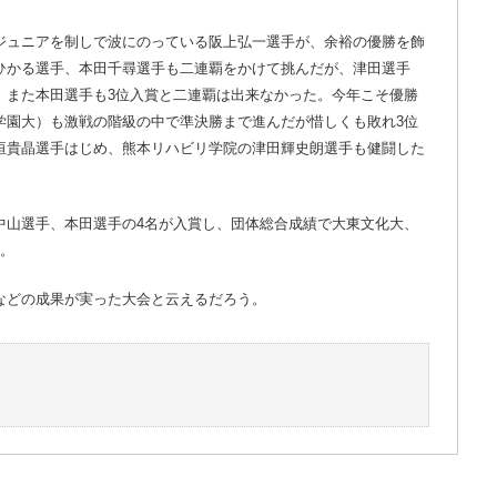
ジュニアを制しで波にのっている阪上弘一選手が、余裕の優勝を飾
ひかる選手、本田千尋選手も二連覇をかけて挑んだが、津田選手
、また本田選手も3位入賞と二連覇は出来なかった。今年こそ優勝
学園大）も激戦の階級の中で準決勝まで進んだが惜しくも敗れ3位
垣貴晶選手はじめ、熊本リハビリ学院の津田輝史朗選手も健闘した
中山選手、本田選手の4名が入賞し、団体総合成績で大東文化大、
た。
などの成果が実った大会と云えるだろう。